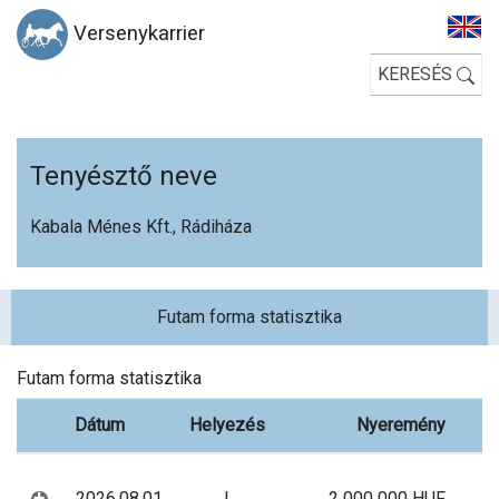
Versenykarrier
KERESÉS
Tenyésztő neve
Kabala Ménes Kft., Rádiháza
Futam forma statisztika
Futam forma statisztika
Dátum
Helyezés
Nyeremény
2026.08.01
I.
2 000 000 HUF