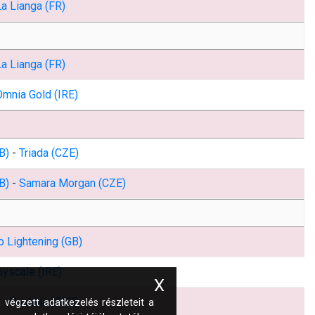
La Lianga (FR)
La Lianga (FR)
Omnia Gold (IRE)
B)
-
Triada (CZE)
B)
-
Samara Morgan (CZE)
o Lightening (GB)
ayscale (IRE)
X
-
Paulinia (GER)
 végzett adatkezelés részleteit a