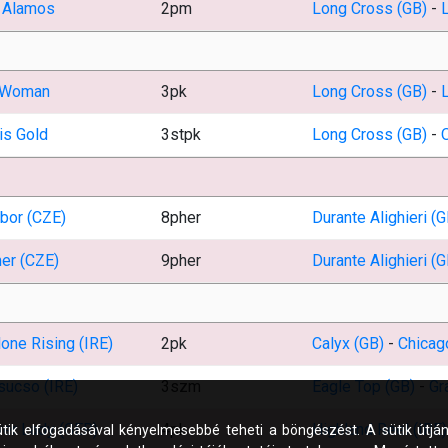
 Alamos
2pm
Long Cross (GB)
-
 Woman
3pk
Long Cross (GB)
-
is Gold
3stpk
Long Cross (GB)
-
bor (CZE)
8pher
Durante Alighieri (G
er (CZE)
9pher
Durante Alighieri (G
one Rising (IRE)
2pk
Calyx (GB)
-
Chicag
sucso (IRE)
3szm
Eagle Top (GB)
-
Gr
er Lady (GER)
4pk
Highland Reel (IRE)
ütik elfogadásával kényelmesebbé teheti a böngészést. A sütik útján