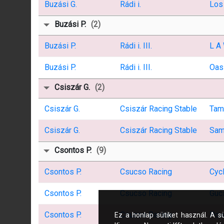
Buzási G.
Rádi i.
Los
Buzási P.
(2)
Buzási P.
Rádi i. III.
L A
Buzási P.
Rádi i. III.
Oas
Csiszár G.
(2)
Csiszár G.
Csiszár Racing Stable
Tam
Csiszár G.
Csiszár Racing Stable
Sam
Csontos P.
(9)
Csontos P.
Csucso Racing
Cycl
Csontos P.
Csucso Racing
Guc
Csontos P.
Csucso Racing
Pow
Ez a honlap sütiket használ. A s