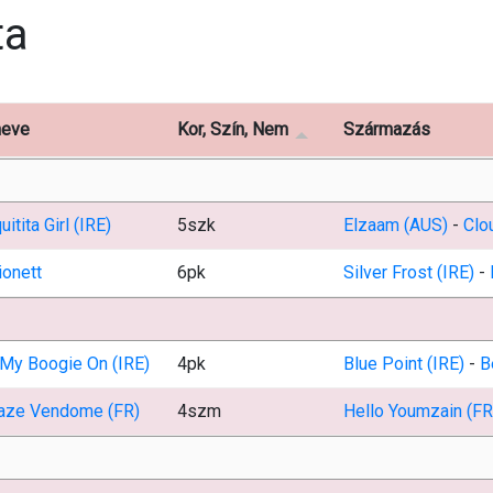
ta
neve
Kor, Szín, Nem
Származás
uitita Girl (IRE)
5szk
Elzaam (AUS)
-
Clou
ionett
6pk
Silver Frost (IRE)
-
 My Boogie On (IRE)
4pk
Blue Point (IRE)
-
B
aze Vendome (FR)
4szm
Hello Youmzain (FR