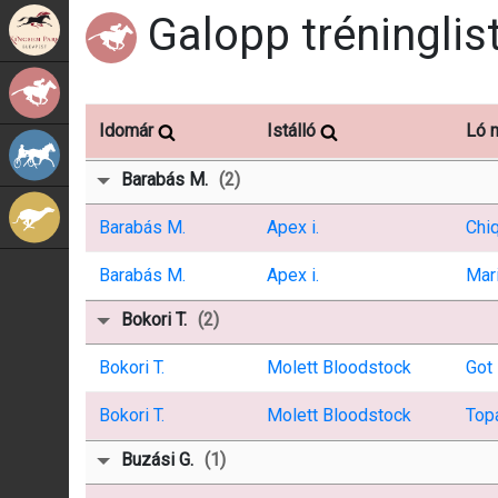
Galopp tréninglis
Kincsem Park
Galopp
Idomár
Istálló
Ló 
Ügető
Barabás M.
(2)
Agár
Barabás M.
Apex i.
Chiq
Barabás M.
Apex i.
Mar
Bokori T.
(2)
Bokori T.
Molett Bloodstock
Got
Bokori T.
Molett Bloodstock
Top
Buzási G.
(1)