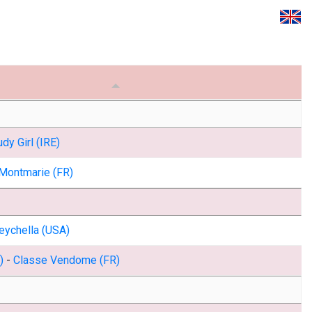
dy Girl (IRE)
Montmarie (FR)
eychella (USA)
)
-
Classe Vendome (FR)