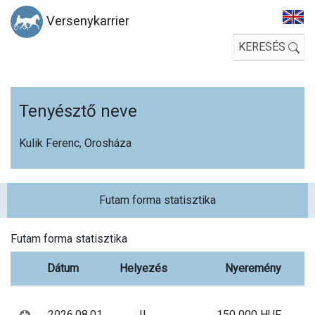
Versenykarrier
KERESÉS
Tenyésztő neve
Kulik Ferenc, Orosháza
Futam forma statisztika
Futam forma statisztika
Dátum
Helyezés
Nyeremény
2026.08.01
II.
150 000 HUF