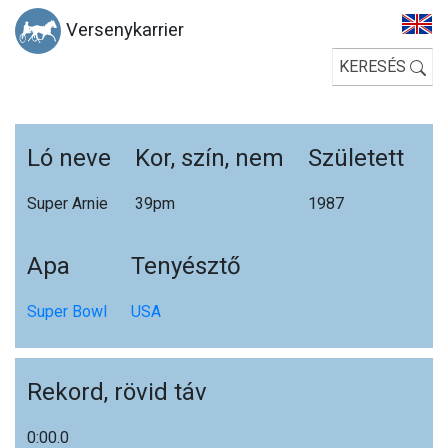
Versenykarrier
KERESÉS
Ló neve
Kor, szín, nem
Született
Super Arnie
39p
m
1987
Apa
Tenyésztő
Super Bowl
USA
Rekord, rövid táv
0:00.0