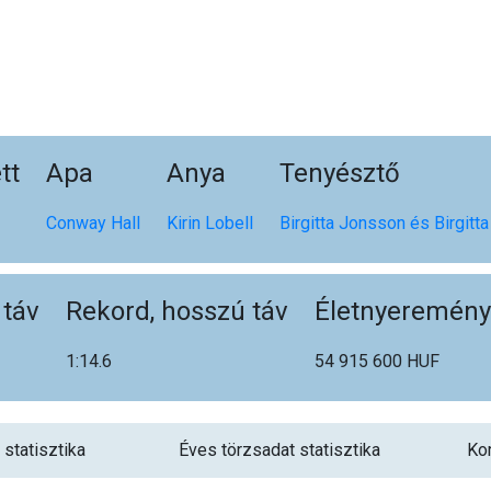
tt
Apa
Anya
Tenyésztő
Conway Hall
Kirin Lobell
Birgitta Jonsson és Birgit
 táv
Rekord, hosszú táv
Életnyeremény
1:14.6
54 915 600 HUF
 statisztika
Éves törzsadat statisztika
Kor