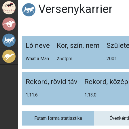
Versenykarrier
Kincsem Park
Galopp
Ügető
Ló neve
Kor, szín, nem
Születe
Agár
What a Man
25stp
m
2001
Rekord, rövid táv
Rekord, közép
1:11.6
1:13.0
Futam forma statisztika
Évenkénti