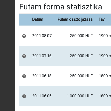
Futam forma statisztika
Dátum
Futam összdíjazása
Táv
+
2011.08.07
250 000 HUF
1900 
+
2011.07.16
250 000 HUF
1900 
+
2011.06.18
250 000 HUF
1800 
+
2011.06.05
1 000 000 HUF
1800 