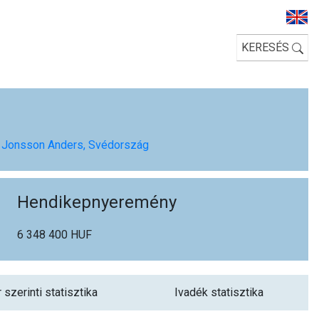
KERESÉS
ta Jonsson Anders, Svédország
Hendikepnyeremény
6 348 400 HUF
 szerinti statisztika
Ivadék statisztika