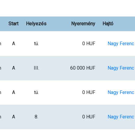
Start
Helyezés
Nyeremény
Hajtó
m
A
tü.
0 HUF
Nagy Ferenc I
m
A
III.
60 000 HUF
Nagy Ferenc I
m
A
tü.
0 HUF
Nagy Ferenc I
m
A
8.
0 HUF
Nagy Ferenc I