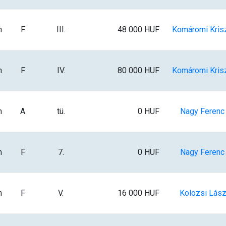
m
F
III.
48 000 HUF
Komáromi Krisz
m
F
IV.
80 000 HUF
Komáromi Krisz
m
A
tü.
0 HUF
Nagy Ferenc I
m
F
7.
0 HUF
Nagy Ferenc I
m
F
V.
16 000 HUF
Kolozsi Lász