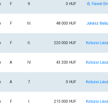
m
F
9.
0 HUF
ifj. Füredi Em
m
F
III.
48 000 HUF
Juhász Balá
m
F
II.
220 000 HUF
Kolozsi Lász
m
A
IV.
43 200 HUF
Kolozsi Lász
m
A
7.
0 HUF
Kolozsi Lász
m
F
I.
215 000 HUF
Kolozsi Lász