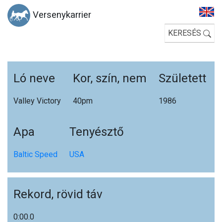
Versenykarrier
KERESÉS
Ló neve
Kor, szín, nem
Született
Valley Victory
40p
m
1986
Apa
Tenyésztő
Baltic Speed
USA
Rekord, rövid táv
0:00.0