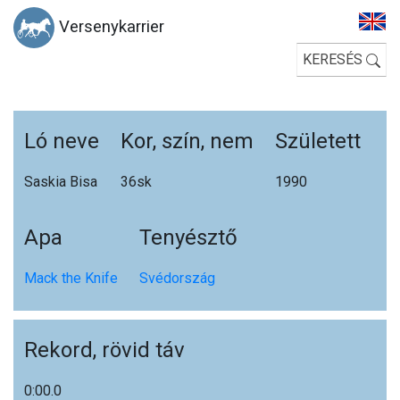
Versenykarrier
KERESÉS
Ló neve
Kor, szín, nem
Született
Saskia Bisa
36s
k
1990
Apa
Tenyésztő
Mack the Knife
Svédország
Rekord, rövid táv
0:00.0