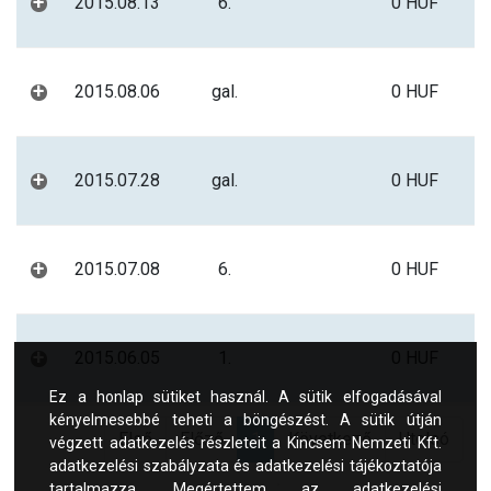
+
2015.08.13
6.
0 HUF
+
2015.08.06
gal.
0 HUF
+
2015.07.28
gal.
0 HUF
+
2015.07.08
6.
0 HUF
+
2015.06.05
1.
0 HUF
Ez a honlap sütiket használ. A sütik elfogadásával
kényelmesebbé teheti a böngészést. A sütik útján
Első
Előző
1
Következő
Utolsó
végzett adatkezelés részleteit a Kincsem Nemzeti Kft.
adatkezelési szabályzata és adatkezelési tájékoztatója
tartalmazza. Megértettem az adatkezelési