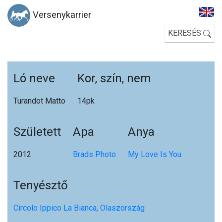
Versenykarrier
KERESÉS
Ló neve
Kor, szín, nem
Turandot Matto
14p
k
Született
Apa
Anya
2012
Brads Photo
My Love Is You
Tenyésztő
Circolo Ippico La Bianca, Olaszország