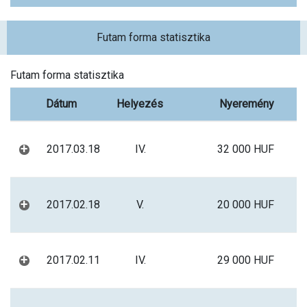
Futam forma statisztika
Futam forma statisztika
Dátum
Helyezés
Nyeremény
+
2017.03.18
IV.
32 000 HUF
+
2017.02.18
V.
20 000 HUF
+
2017.02.11
IV.
29 000 HUF