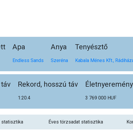
tt
Apa
Anya
Tenyésztő
Endless Sands
Szeréna
Kabala Ménes Kft., Rádiház
 táv
Rekord, hosszú táv
Életnyeremény
1:20.4
3 769 000 HUF
 statisztika
Éves törzsadat statisztika
Kor