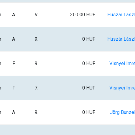
m
A
V.
30 000 HUF
Huszár Lász
m
A
9.
0 HUF
Huszár Lász
m
F
9.
0 HUF
Visnyei Imr
m
F
7.
0 HUF
Visnyei Imr
m
A
9.
0 HUF
Jörg Bunze