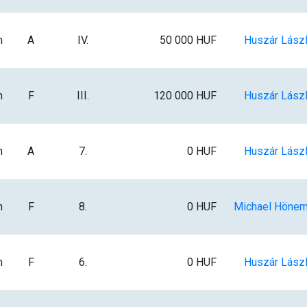
m
A
IV.
50 000 HUF
Huszár Lász
m
F
III.
120 000 HUF
Huszár Lász
m
A
7.
0 HUF
Huszár Lász
m
F
8.
0 HUF
Michael Höne
m
F
6.
0 HUF
Huszár Lász