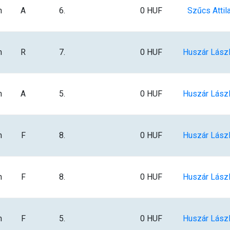
m
A
6.
0 HUF
Szűcs Attil
m
R
7.
0 HUF
Huszár Lász
m
A
5.
0 HUF
Huszár Lász
m
F
8.
0 HUF
Huszár Lász
m
F
8.
0 HUF
Huszár Lász
m
F
5.
0 HUF
Huszár Lász