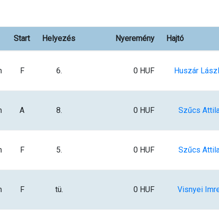
Start
Helyezés
Nyeremény
Hajtó
m
F
6.
0 HUF
Huszár Lász
m
A
8.
0 HUF
Szűcs Attil
m
F
5.
0 HUF
Szűcs Attil
m
F
tü.
0 HUF
Visnyei Imr