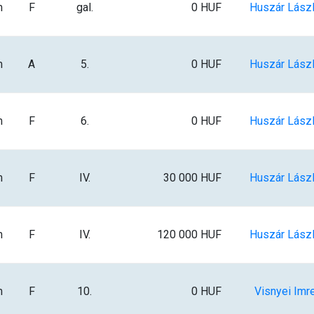
m
F
gal.
0 HUF
Huszár Lász
m
A
5.
0 HUF
Huszár Lász
m
F
6.
0 HUF
Huszár Lász
m
F
IV.
30 000 HUF
Huszár Lász
m
F
IV.
120 000 HUF
Huszár Lász
m
F
10.
0 HUF
Visnyei Imr