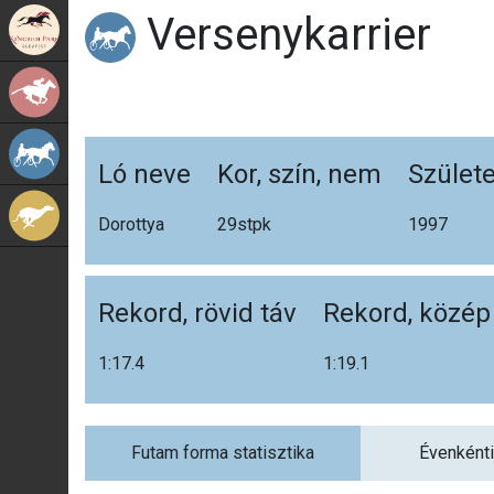
Versenykarrier
Kincsem Park
Galopp
Ügető
Ló neve
Kor, szín, nem
Születe
Agár
Dorottya
29stp
k
1997
Rekord, rövid táv
Rekord, közép
1:17.4
1:19.1
Futam forma statisztika
Évenkénti